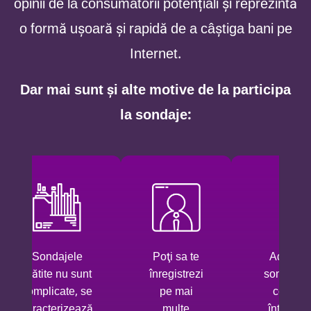
opinii de la consumatorii potențiali şi reprezintă
o formă uşoară și rapidă de a câștiga bani pe
Internet.
Dar mai sunt şi alte motive de la participa
la sondaje:
Sondajele
Poţi sa te
Adesea
plătite nu sunt
înregistrezi
sondajel
complicate, se
pe mai
conţin
caracterizează
multe