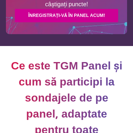
câștigați puncte!
ÎNREGISTRAȚI-VĂ ÎN PANEL ACUM!
Ce este TGM Panel și
cum să participi la
sondajele de pe
panel, adaptate
pentru toate