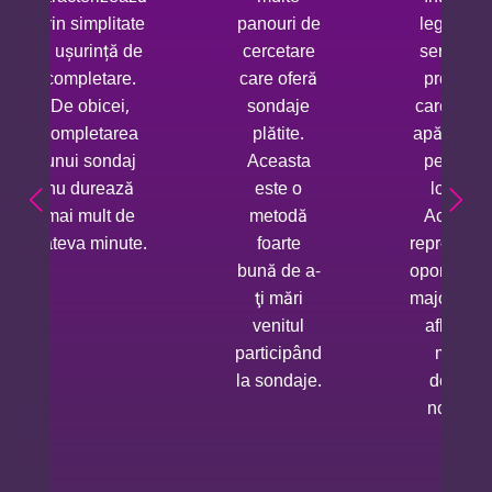
întrebări
prin simplitate
panouri de
legate de
și ușurință de
cercetare
servicii și
completare.
care oferă
produse
De obicei,
sondaje
care nu a
completarea
plătite.
apărut înc
unui sondaj
Aceasta
pe piața
nu durează
este o
locală.
mai mult de
metodă
Aceasta
câteva minute.
foarte
reprezintă
bună de a-
oportunita
ţi mări
majoră de
venitul
afla mai
participând
multe
la sondaje.
despre
noutăți.