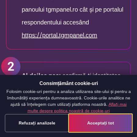
panoului tgmpanel.ro cât şi pe portalul
respondentului accesând
https://portal.tgmpanel.com
Al doilea pas:
confirmă-ți identitatea
Consimțământ cookie-uri
ca să activezi contul. Pentru a-ţi
Folosim cookie-uri pentru a analiza utilizarea site-ului și pentru a
îmbunătăți experiența dumneavoastră. Cookie-urile analitice ne
confirma identitatea fă clic pe linkul
ajută să înțelegem cum utilizați platforma noastră.
Aflați mai
multe despre politica noastră de cookie-uri
trimis prin e-mail. Dacă nu găseşti e-
Refuzați analizele
Acceptați tot
mailul de activare, verifică folderul